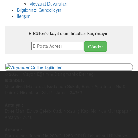
Mevzuat Duyuruları
Bilgilerinizi Güncelleyin
İletişim
E-Bülten'e kayıt olun, fırsatları kaçırmayın.
© 2026 - Vizyon Eğitim & Danışmanlık Derneği
İstanbul :
Meşrutiyet Mahallesi, Kodaman Sokak, Bahar Apartmanı No:6
Daire:7 Nişantaşı - Şişli / İstanbul 34363
Antalya :
Etiler Mah. Evliya Çelebi Cad. No:23 İç Kapı No: 106 Muratpaşa /
Antalya 07010
Ankara :
Dumlupınar Bulvarı No:280/G-1253 ODTÜ Teknokent Bilişim ve