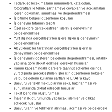
Tedarik edilecek malların numuneleri, katalogları,
fotoğrafları ile teknik şartnameye cevapları ve açıklamaları
içeren doküman, sunulması ve değerlendirilmesi
İş bitirme belgesi düzenleme koşulları
İş deneyim tutarının tespiti
Özel sektöre gerçekleştirilen işlerin iş deneyiminin
belgelendirilmesi
Yurt dışında gerçekleştirilen işlere ilişkin iş deneyiminin
belgelendirilmesi
Alt yükleniciler tarafından gerçekleştirilen işlerin iş
deneyiminin belgelendirilmesi
İş deneyimini gösteren belgelerin değerlendirilmesi, ortaklık
yapısına göre dikkat edilmesi gereken hususlar
Kanun kapsamındaki idarelere taahhüt edilenler dışında
yurt dışında gerçekleştirilen işler için düzenlenen belgeler
ve bu belgelerin kullanım şartları ile EKAP’a kaydı
Başvuru ve teklif mektuplarının şekli, hazırlanması ve
sunulmasında dikkat edilecek hususlar
Teklif içeriğinin oluşturulması
İhalenin ilk oturumunda yapılacak işlemler ve dikkat
edilecek hususlar
Başvuruların ve tekliflerin alınması, açılması ve belgelerdeki