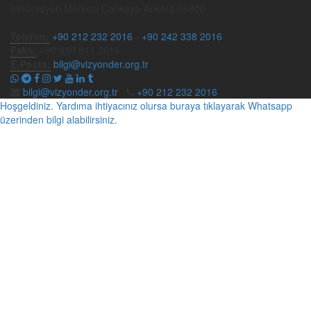
İnnovasyon Merkezi Çankaya-Ankara 06800
Telefon:
+90 212 232 2016
-
+90 242 338 2016
Faks:
+90 850 811 2016
E-Posta:
bilgi@vizyonder.org.tr
bilgi@vizyonder.org.tr
+90 212 232 2016
Hoşgeldiniz. Yardıma ihtiyacınız olursa buraya tıklayarak Whatsapp
üzerinden bilgi alabilirsiniz.