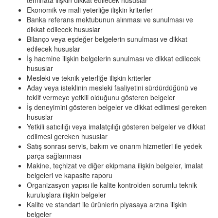
teminata ilişkin dikkat edilecek hususlar
Ekonomik ve mali yeterliğe ilişkin kriterler
Banka referans mektubunun alınması ve sunulması ve
dikkat edilecek hususlar
Bilanço veya eşdeğer belgelerin sunulması ve dikkat
edilecek hususlar
İş hacmine ilişkin belgelerin sunulması ve dikkat edilecek
hususlar
Mesleki ve teknik yeterliğe ilişkin kriterler
Aday veya isteklinin mesleki faaliyetini sürdürdüğünü ve
teklif vermeye yetkili olduğunu gösteren belgeler
İş deneyimini gösteren belgeler ve dikkat edilmesi gereken
hususlar
Yetkili satıcılığı veya imalatçılığı gösteren belgeler ve dikkat
edilmesi gereken hususlar
Satış sonrası servis, bakım ve onarım hizmetleri ile yedek
parça sağlanması
Makine, teçhizat ve diğer ekipmana ilişkin belgeler, imalat
belgeleri ve kapasite raporu
Organizasyon yapısı ile kalite kontrolden sorumlu teknik
kuruluşlara ilişkin belgeler
Kalite ve standart ile ürünlerin piyasaya arzına ilişkin
belgeler