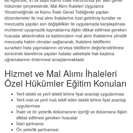
Bu eğitimde; 4734 sayılı Kamu İhale Kanununda yer alan genel
hükümler çerçevesinde, Mal Alımı İhaleleri Uygulama
Yönetmeliğinde ve Kamu İhale Genel Tebliğinde yapılan
düzenlemeler ile mal alımı ihalelerine özel getirilmiş kurallar ve
mevzuatta yapılan son değişiklikler ile uygulamada karşılaşılması
muhtemel uyuşmazlık kaynaklarına ilişkin dikkat edilmesi gereken
hususlar aktarılmakta ve katılımcıların mal alımı ihalelerine yönelik
mevzuata hakim olmaları sağlanarak, ihalelere tekliflerini
sunarken hata yapmalarının ve/veya tekliflerin değerlendirilmesi
sürecinde idarelerce yapılan hatalar sebebiyle hak kaybına
uğramalarının önlenmesi amaçlanmaktadır.
Hizmet ve Mal Alımı İhaleleri
Özel Hükümler Eğitim Konuları
Yerli istekli ve yerli istekli lehine fiyat avantajı uygulanması
Yerli malı ve yerli malı teklif eden istekli lehine fiyat avantajı
uygulanması
İhale ve ön yeterlik dokümanının içeriği ve dokümana ilişkin
dikkat edilmesi gereken hususlar
İdari şartname
Ön yeterlik şartnamesi