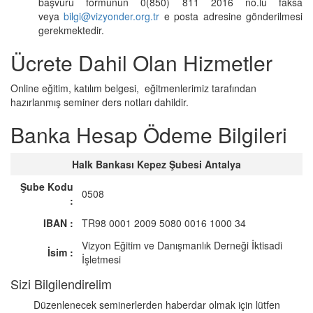
başvuru formunun 0(850) 811 2016 no.lu faksa
veya
bilgi@vizyonder.org.tr
e posta adresine gönderilmesi
gerekmektedir.
Ücrete Dahil Olan Hizmetler
Online eğitim, katılım belgesi, eğitmenlerimiz tarafından
hazırlanmış seminer ders notları dahildir.
Banka Hesap Ödeme Bilgileri
Halk Bankası Kepez Şubesi Antalya
Şube Kodu
0508
:
IBAN :
TR98 0001 2009 5080 0016 1000 34
Vizyon Eğitim ve Danışmanlık Derneği İktisadi
İsim :
İşletmesi
Sizi Bilgilendirelim
Düzenlenecek seminerlerden haberdar olmak için lütfen