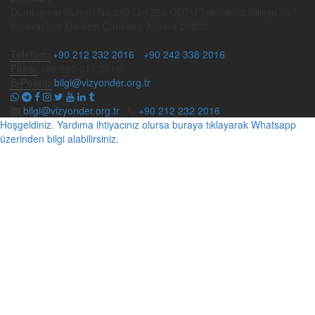
Dumlupınar Bulvarı No:280/G-1253 ODTÜ Teknokent Bilişim ve
İnnovasyon Merkezi Çankaya-Ankara 06800
Telefon:
+90 212 232 2016
-
+90 242 338 2016
Faks:
+90 850 811 2016
E-Posta:
bilgi@vizyonder.org.tr
bilgi@vizyonder.org.tr
+90 212 232 2016
Hoşgeldiniz. Yardıma ihtiyacınız olursa buraya tıklayarak Whatsapp
üzerinden bilgi alabilirsiniz.