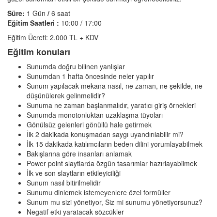
Süre:
1 Gün
/
6 saat
Eğitim Saatleri :
10:00 / 17:00
Eğitim Ücreti: 2.000 TL + KDV
Eğitim konuları
Sunumda doğru bilinen yanlışlar
Sunumdan 1 hafta öncesinde neler yapılır
Sunum yapılacak mekana nasıl, ne zaman, ne şekilde, ne
düşünülerek gelinmelidir?
Sunuma ne zaman başlanmalıdır, yaratıcı giriş örnekleri
Sunumda monotonluktan uzaklaşma tüyoları
Gönülsüz gelenleri gönüllü hale getirmek
İlk 2 dakikada konuşmadan saygı uyandırılabilir mi?
İlk 15 dakikada katılımcıların beden dilini yorumlayabilmek
Bakışlarına göre insanları anlamak
Power point slaytlarda özgün tasarımlar hazırlayabilmek
İlk ve son slaytların etkileyiciliği
Sunum nasıl bitirilmelidir
Sunumu dinlemek istemeyenlere özel formüller
Sunum mu sizi yönetiyor, Siz mi sunumu yönetiyorsunuz?
Negatif etki yaratacak sözcükler