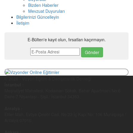
Bizden Haberler
Mevzuat Duyuruları
Bilgilerinizi Güncelleyin
İletişim
E-Bülten'e kayıt olun, fırsatları kaçırmayın.
© 2026 - Vizyon Eğitim & Danışmanlık Derneği
İstanbul :
Meşrutiyet Mahallesi, Kodaman Sokak, Bahar Apartmanı No:6
Daire:7 Nişantaşı - Şişli / İstanbul 34363
Antalya :
Etiler Mah. Evliya Çelebi Cad. No:23 İç Kapı No: 106 Muratpaşa /
Antalya 07010
Ankara :