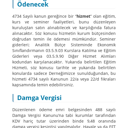
Ödenecek
4734 Sayılı kanun gereğince bir “
hizmet
” olan eğitim,
kurs ve seminer faaliyetleri, bunu düzenleyen
kuruluştan satın alınabilecek ve karşılığında fatura
alınacaktır. Söz konusu hizmetin kurum bütçesinden
doğrudan temin ile ödemesi mümkündür. Seminer
giderleri; Analitik Bütçe Sisteminde Ekonomik
Sınıflandırmanın 03.5.9.03 Kurslara Katılma ve Eğitim
Giderleri veya 03.5.9.90 Diğer Hizmet Alımları
kodundan karşılanacaktır. Yukarıda belirtilen Eğitim
Hizmeti, söz konusu tarihte ve yukarıda belirtilen
konularda sadece Derneğimizce sunulduğundan, bu
hizmeti 4734 sayılı Kanunun 22/a veya 22/d fıkraları
kapsamında temin edebilirsiniz.
Damga Vergisi
Düzenlenen ödeme emri belgesinden 488 sayılı
Damga Vergisi Kanunu’na tabi kurumlar tarafından
KDV hariç tutar üzerinden binde 9,48 oranında
damga vergisi kesintisi yapılmalıdır. Havale ya da EFT