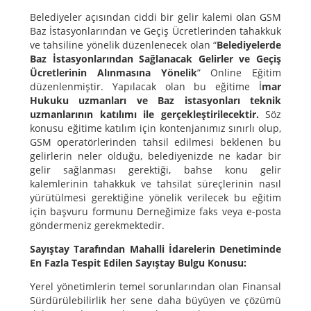
Belediyeler açısından ciddi bir gelir kalemi olan GSM
Baz İstasyonlarından ve Geçiş Ücretlerinden tahakkuk
ve tahsiline yönelik düzenlenecek olan “
Belediyelerde
Baz İstasyonlarından Sağlanacak Gelirler ve Geçiş
Ücretlerinin Alınmasına Yönelik
” Online Eğitim
düzenlenmiştir. Yapılacak olan bu eğitime İ
mar
Hukuku uzmanları ve Baz istasyonları teknik
uzmanlarının katılımı ile gerçekleştirilecektir.
Söz
konusu eğitime katılım için kontenjanımız sınırlı olup,
GSM operatörlerinden tahsil edilmesi beklenen bu
gelirlerin neler olduğu, belediyenizde ne kadar bir
gelir sağlanması gerektiği, bahse konu gelir
kalemlerinin tahakkuk ve tahsilat süreçlerinin nasıl
yürütülmesi gerektiğine yönelik verilecek bu eğitim
için başvuru formunu Derneğimize faks veya e-posta
göndermeniz gerekmektedir.
Sayıştay Tarafından Mahalli İdarelerin Denetiminde
En Fazla Tespit Edilen Sayıştay Bulgu Konusu:
Yerel yönetimlerin temel sorunlarından olan Finansal
Sürdürülebilirlik her sene daha büyüyen ve çözümü