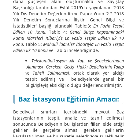
daha güçleşen alanı oluşturmakta ve Sayıştay
Başkanlığı tarafından Eylül 2019'da yayınlanan ‘2018
Yılı Dış Denetim Değerlendirme Raporu'nun ‘2.2 2018
Yılı Denetim Sonuçlarına İlişkin Genel Bilgi ve
İstatistikler' başlığı altındaki Tablo:3:
En Fazla Tespit
Edilen 10 Konu
, Tablo 4:
Genel Bütçe Kapsamındaki
Kamu İdareleri İtibariyle En Fazla Tespit Edilen İlk 10
Konu
, Tablo 5:
Mahalli İdareler İtibarıyla En Fazla Tespit
Edilen İlk 10 Konu
ve Tablo incelendiğinde,
Telekomünikasyon
Alt Yapı ve Şebekelerinden
Alınması Gereken Geçiş Hakkı Bedellerinin Takip
ve Tahsil Edilmemesi,
ortak olarak yer aldığı
tespit edilmiş ve belediyelerde genel bir
bilgi/işleyiş eksikliği olduğu değerlendirilmiştir.
Baz İstasyonu Eğitimin Amacı:
Belediyesi sınırları içerisindeki mevcut Baz
istasyonlarının tespit, analiz ve tasnif edilmesi
sonucunda Belediyenin bu işlerden fiilen elde ettiği
gelirler ile gerçekte alması gereken gelirlerin
karşılaştırılması ve bu suretle Belediye’ye sürekli gelir