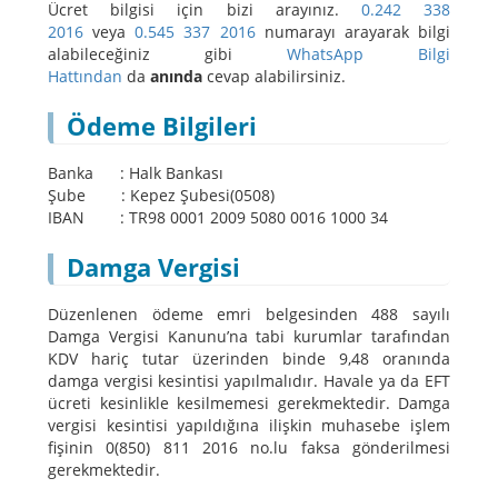
Ücret bilgisi için bizi arayınız.
0.242 338
2016
veya
0.545 337 2016
numarayı arayarak bilgi
alabileceğiniz gibi
WhatsApp Bilgi
Hattından
da
anında
cevap alabilirsiniz.
Ödeme Bilgileri
Banka : Halk Bankası
Şube : Kepez Şubesi(0508)
IBAN : TR98 0001 2009 5080 0016 1000 34
Damga Vergisi
Düzenlenen ödeme emri belgesinden 488 sayılı
Damga Vergisi Kanunu’na tabi kurumlar tarafından
KDV hariç tutar üzerinden binde 9,48 oranında
damga vergisi kesintisi yapılmalıdır. Havale ya da EFT
ücreti kesinlikle kesilmemesi gerekmektedir. Damga
vergisi kesintisi yapıldığına ilişkin muhasebe işlem
fişinin 0(850) 811 2016 no.lu faksa gönderilmesi
gerekmektedir.