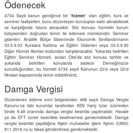
Ödenecek
4734 Sayılı kanun gereğince bir “
hizmet
” olan eğitim, kurs ve
seminer faaliyetleri, bunu düzenleyen kuruluştan satın alınabilecek
ve karşılığında fatura alınacaktır. Söz konusu hizmetin kurum
bütçesinden doğrudan temin ile ödemesi mümkündür. Seminer
giderleri; Analitik Bütçe Sisteminde Ekonomik Sınıflandırmanın
03.5.9.03 Kurslara Katılma ve Eğitim Giderleri veya 03.5.9.90
Diğer Hizmet Alımları kodundan karşılanacaktır. Yukarıda belirtilen
Eğitim Seminer Hizmeti, anılan Otel’de söz konusu tarihte ve
yukarıda belirtilen konularda sadece Derneğimizce
sunulduğundan, bu hizmeti 4734 sayılı Kanunun 22/a veya 22/d
fıkraları kapsamında temin edebilirsiniz.
Damga Vergisi
Düzenlenen ödeme emri belgesinden 488 sayılı Damga Vergisi
Kanunu’na tabi kurumlar tarafından KDV hariç tutar üzerinden
binde 9,48 oranında damga vergisi kesintisi yapılmalıdır. Havale
ya da EFT ücreti kesinlikle kesilmemesi gerekmektedir. Damga
vergisi kesintisi yapıldığına ilişkin muhasebe işlem fişinin 0(850)
811 2016 no.lu faksa gönderilmesi gerekmektedir.