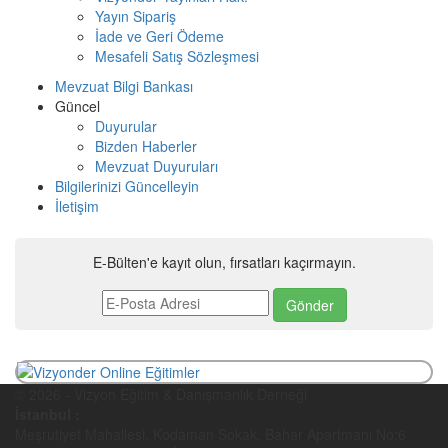
Yayın Sipariş
İade ve Geri Ödeme
Mesafeli Satış Sözleşmesi
Mevzuat Bilgi Bankası
Güncel
Duyurular
Bizden Haberler
Mevzuat Duyuruları
Bilgilerinizi Güncelleyin
İletişim
E-Bülten'e kayıt olun, fırsatları kaçırmayın.
© 2026 - Vizyon Eğitim & Danışmanlık Derneği
İstanbul :
Meşrutiyet Mahallesi, Kodaman Sokak, Bahar Apartmanı No:6