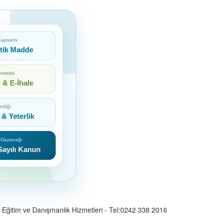
 Kapsamı
itik Madde
netimi
& E-İhale
ırlığı
 & Yeterlik
 Dayanağı
Sayılı Kanun