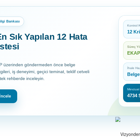
lgi Bankası
Kontrol
12 Kr
n Sık Yapılan 12 Hata
stesi
Süreç Yö
EKAP 
AP üzerinden göndermeden önce belge
İhale Haz
lgileri, iş deneyimi, geçici teminat, teklif cetveli
Belge
 tek rehberde inceleyin.
Mevzuat
4734 
İncele