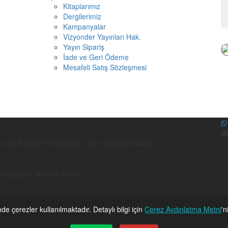
Kitaplarımız
Dergilerimiz
Kampanyalar
Vizyonder Yayınları Hak.
Yayın Sipariş
İade ve Geri Ödeme
Mesafeli Satış Sözleşmesi
No:6 Daire:7 Nişantaşı - Şişli / İstanbul 34363
Muratpaşa / Antalya 07010
ilişim ve İnnovasyon Merkezi Çankaya-Ankara 06800
nde çerezler kullanılmaktadır. Detaylı bilgi için
Çerez Aydınlatma Metni
'n