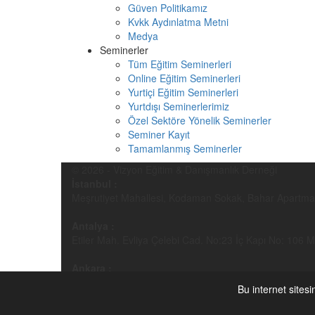
Güven Politikamız
Kvkk Aydınlatma Metni
Medya
Seminerler
Tüm Eğitim Seminerleri
Online Eğitim Seminerleri
Yurtiçi Eğitim Seminerleri
Yurtdışı Seminerlerimiz
Özel Sektöre Yönelik Seminerler
Seminer Kayıt
Tamamlanmış Seminerler
© 2026 - Vizyon Eğitim & Danışmanlık Derneği
İstanbul :
Meşrutiyet Mahallesi, Kodaman Sokak, Bahar Apartmanı 
Antalya :
Etiler Mah. Evliya Çelebi Cad. No:23 İç Kapı No: 106 
Ankara :
Dumlupınar Bulvarı No:280/G-1253 ODTÜ Teknokent B
Bu internet sitesi
Telefon:
+90 212 232 2016
-
+90 242 338 2016