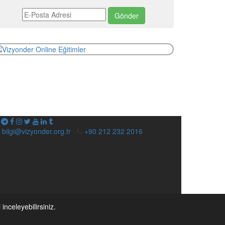
bilgi@vizyonder.org.tr
+90 212 232 2016
i inceleyebilirsiniz.