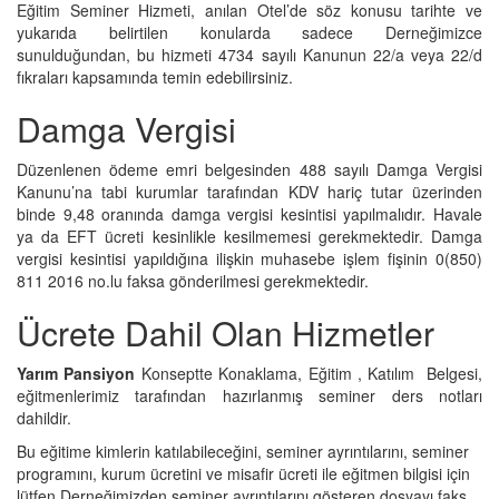
Eğitim Seminer Hizmeti, anılan Otel’de söz konusu tarihte ve
yukarıda belirtilen konularda sadece Derneğimizce
sunulduğundan, bu hizmeti 4734 sayılı Kanunun 22/a veya 22/d
fıkraları kapsamında temin edebilirsiniz.
Damga Vergisi
Düzenlenen ödeme emri belgesinden 488 sayılı Damga Vergisi
Kanunu’na tabi kurumlar tarafından KDV hariç tutar üzerinden
binde 9,48 oranında damga vergisi kesintisi yapılmalıdır. Havale
ya da EFT ücreti kesinlikle kesilmemesi gerekmektedir. Damga
vergisi kesintisi yapıldığına ilişkin muhasebe işlem fişinin 0(850)
811 2016 no.lu faksa gönderilmesi gerekmektedir.
Ücrete Dahil Olan Hizmetler
Yarım Pansiyon
Konseptte Konaklama, Eğitim , Katılım Belgesi,
eğitmenlerimiz tarafından hazırlanmış seminer ders notları
dahildir.
Bu eğitime kimlerin katılabileceğini, seminer ayrıntılarını, seminer
programını, kurum ücretini ve misafir ücreti ile eğitmen bilgisi için
lütfen Derneğimizden seminer ayrıntılarını gösteren dosyayı faks