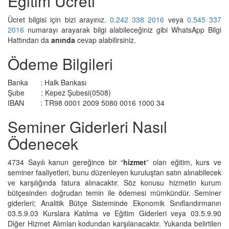
Eğitim Ücreti
Ücret bilgisi için bizi arayınız.
0.242 338 2016
veya
0.545 337
2016
numarayı arayarak bilgi alabileceğiniz gibi
WhatsApp Bilgi
Hattından
da
anında
cevap alabilirsiniz.
Ödeme Bilgileri
Banka : Halk Bankası
Şube : Kepez Şubesi(0508)
IBAN : TR98 0001 2009 5080 0016 1000 34
Seminer Giderleri Nasıl
Ödenecek
4734 Sayılı kanun gereğince bir “
hizmet
” olan eğitim, kurs ve
seminer faaliyetleri, bunu düzenleyen kuruluştan satın alınabilecek
ve karşılığında fatura alınacaktır. Söz konusu hizmetin kurum
bütçesinden doğrudan temin ile ödemesi mümkündür. Seminer
giderleri; Analitik Bütçe Sisteminde Ekonomik Sınıflandırmanın
03.5.9.03 Kurslara Katılma ve Eğitim Giderleri veya 03.5.9.90
Diğer Hizmet Alımları kodundan karşılanacaktır. Yukarıda belirtilen