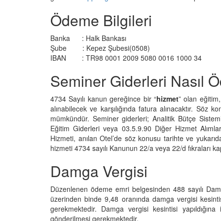
Ödeme Bilgileri
Banka : Halk Bankası
Şube : Kepez Şubesi(0508)
IBAN : TR98 0001 2009 5080 0016 1000 34
Seminer Giderleri Nasıl 
4734 Sayılı kanun gereğince bir “
hizmet
” olan eğitim
alınabilecek ve karşılığında fatura alınacaktır. Söz
mümkündür. Seminer giderleri; Analitik Bütçe Sistem
Eğitim Giderleri veya 03.5.9.90 Diğer Hizmet Alımlar
Hizmeti, anılan Otel’de söz konusu tarihte ve yukarı
hizmeti 4734 sayılı Kanunun 22/a veya 22/d fıkraları ka
Damga Vergisi
Düzenlenen ödeme emri belgesinden 488 sayılı Damga
üzerinden binde 9,48 oranında damga vergisi kesintis
gerekmektedir. Damga vergisi kesintisi yapıldığına
gönderilmesi gerekmektedir.