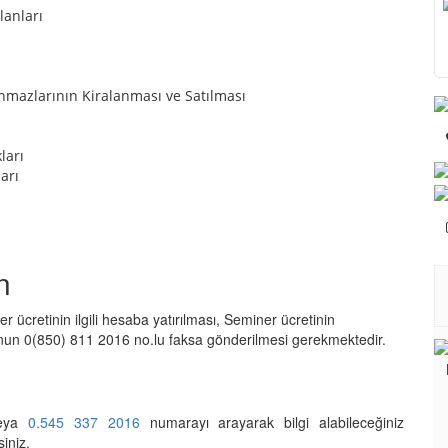
lanları
nmazlarının Kiralanması ve Satılması
ları
arı
n
ücretinin ilgili hesaba yatırılması, Seminer ücretinin
nun 0(850) 811 2016 no.lu faksa gönderilmesi gerekmektedir.
eya
0.545 337 2016
numarayı arayarak bilgi alabileceğiniz
siniz.