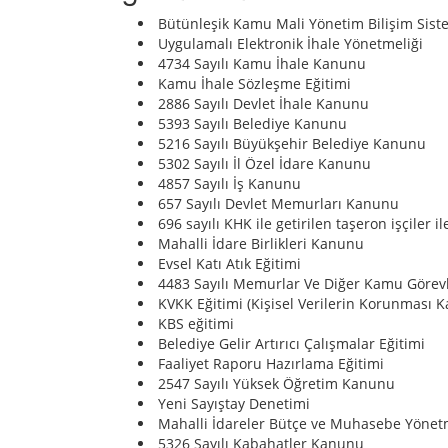
Bütünleşik Kamu Mali Yönetim Bilişim Sist
Uygulamalı Elektronik İhale Yönetmeliği
4734 Sayılı Kamu İhale Kanunu
Kamu İhale Sözleşme Eğitimi
2886 Sayılı Devlet İhale Kanunu
5393 Sayılı Belediye Kanunu
5216 Sayılı Büyükşehir Belediye Kanunu
5302 Sayılı İl Özel İdare Kanunu
4857 Sayılı İş Kanunu
657 Sayılı Devlet Memurları Kanunu
696 sayılı KHK ile getirilen taşeron işçiler i
Mahalli İdare Birlikleri Kanunu
Evsel Katı Atık Eğitimi
4483 Sayılı Memurlar Ve Diğer Kamu Görevl
KVKK Eğitimi (Kişisel Verilerin Korunması 
KBS eğitimi
Belediye Gelir Artırıcı Çalışmalar Eğitimi
Faaliyet Raporu Hazırlama Eğitimi
2547 Sayılı Yüksek Öğretim Kanunu
Yeni Sayıştay Denetimi
Mahalli İdareler Bütçe ve Muhasebe Yönet
5326 Sayılı Kabahatler Kanunu