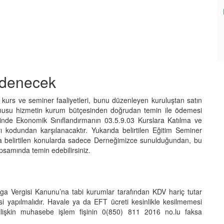
Ödenecek
, kurs ve seminer faaliyetleri, bunu düzenleyen kuruluştan satın
 konusu hizmetin kurum bütçesinden doğrudan temin ile ödemesi
inde Ekonomik Sınıflandırmanın 03.5.9.03 Kurslara Katılma ve
ı kodundan karşılanacaktır. Yukarıda belirtilen Eğitim Seminer
da belirtilen konularda sadece Derneğimizce sunulduğundan, bu
psamında temin edebilirsiniz.
 Vergisi Kanunu’na tabi kurumlar tarafından KDV hariç tutar
i yapılmalıdır. Havale ya da EFT ücreti kesinlikle kesilmemesi
 ilişkin muhasebe işlem fişinin 0(850) 811 2016 no.lu faksa