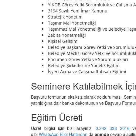
YİKOB Görev Yetki Sorumluluk ve Çalışma A
3194 Sayılı Yeni İmar Kanunu
Stratejik Yönetim
Taşınır Mal Yönetmeliği
Taşınmaz Mal Yönetmeliği ve Belediye Taşı
Zabıta Yönetmeliği
Kişisel Gelişim
Belediye Başkanı Görev Yetki ve Sorumluluk
Belediye Meclisi Görev Yetki ve Sorumlulukl
Encümen Görev Yetki ve Sorumlulukları
Belediye Şirketlerine Yönelik Eğitim
İşyeri Açma ve Çalışma Ruhsatı Eğitimi
Seminere Katılabilmek İçi
Başvuru formunun eksiksiz olarak doldurulması, Seminer 
yatırıldığına dair banka dekontunun ve Başvuru Formu
Eğitim Ücreti
Ücret bilgisi için bizi arayınız.
0.242 338 2016
v
gibi
WhatsApp Bilgi Hattından
da
anında
cevap alabilir