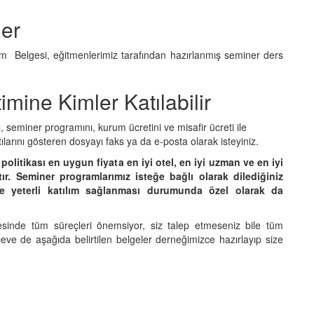
ler
ım Belgesi, eğitmenlerimiz tarafından hazırlanmış seminer ders
mine Kimler Katılabilir
nı, seminer programını, kurum ücretini ve misafir ücreti ile
ılarını gösteren dosyayı faks ya da e-posta olarak isteyiniz.
 politikası en uygun fiyata en iyi otel, en iyi uzman ve en iyi
r. Seminer programlarımız isteğe bağlı olarak dilediğiniz
lde yeterli katılım sağlanması durumunda özel olarak da
sinde tüm süreçleri önemsiyor, siz talep etmeseniz bile tüm
çeve de aşağıda belirtilen belgeler derneğimizce hazırlayıp size