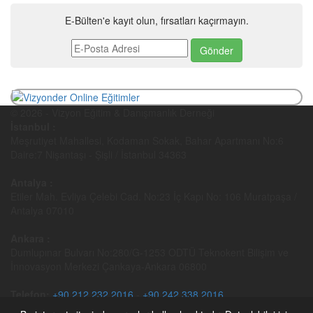
E-Bülten'e kayıt olun, fırsatları kaçırmayın.
© 2026 - Vizyon Eğitim & Danışmanlık Derneği
İstanbul :
Meşrutiyet Mahallesi, Kodaman Sokak, Bahar Apartmanı No:6
Daire:7 Nişantaşı - Şişli / İstanbul 34363
Antalya :
Etiler Mah. Evliya Çelebi Cad. No:23 İç Kapı No: 106 Muratpaşa /
Antalya 07010
Ankara :
Dumlupınar Bulvarı No:280/G-1253 ODTÜ Teknokent Bilişim ve
İnnovasyon Merkezi Çankaya-Ankara 06800
Telefon:
+90 212 232 2016
-
+90 242 338 2016
Faks:
+90 850 811 2016