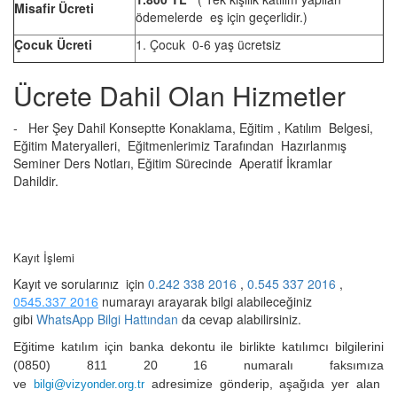
Misafir Ücreti
ödemelerde eş için geçerlidir.)
Çocuk Ücreti
1. Çocuk 0-6 yaş ücretsiz
Ücrete Dahil Olan Hizmetler
-
Her Şey Dahil Konseptte Konaklama, Eğitim , Katılım Belgesi,
Eğitim Materyalleri, Eğitmenlerimiz Tarafından Hazırlanmış
Seminer Ders Notları, Eğitim Sürecinde Aperatif İkramlar
Dahildir.
Kayıt İşlemi
Kayıt ve sorularınız için
0.242 338 2016
,
0.545 337 2016
,
0545.337 2016
numarayı arayarak bilgi alabileceğiniz
gibi
WhatsApp Bilgi Hattından
da
cevap alabilirsiniz.
Eğitime katılım için banka dekontu ile birlikte katılımcı bilgilerini
(0850) 811 20 16 numaralı faksımıza
ve
adresimize gönderip, aşağıda yer alan
bilgi@vizyonder.org.tr