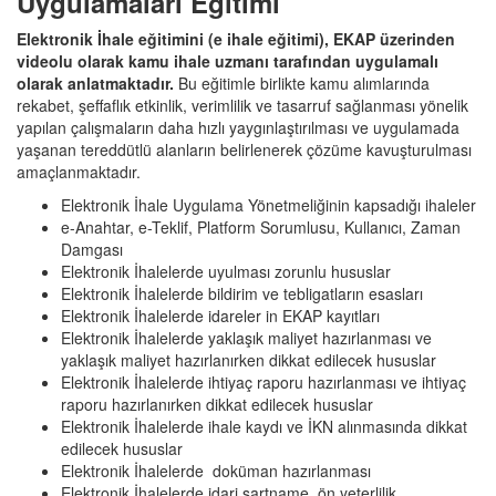
Uygulamaları Eğitimi
Elektronik İhale eğitimini (e ihale eğitimi), EKAP üzerinden
videolu olarak kamu ihale uzmanı tarafından uygulamalı
olarak anlatmaktadır.
Bu eğitimle birlikte kamu alımlarında
rekabet, şeffaflık etkinlik, verimlilik ve tasarruf sağlanması yönelik
yapılan çalışmaların daha hızlı yaygınlaştırılması ve uygulamada
yaşanan tereddütlü alanların belirlenerek çözüme kavuşturulması
amaçlanmaktadır.
Elektronik İhale Uygulama Yönetmeliğinin kapsadığı ihaleler
e-Anahtar, e-Teklif, Platform Sorumlusu, Kullanıcı, Zaman
Damgası
Elektronik İhalelerde uyulması zorunlu hususlar
Elektronik İhalelerde bildirim ve tebligatların esasları
Elektronik İhalelerde idareler in EKAP kayıtları
Elektronik İhalelerde yaklaşık maliyet hazırlanması ve
yaklaşık maliyet hazırlanırken dikkat edilecek hususlar
Elektronik İhalelerde ihtiyaç raporu hazırlanması ve ihtiyaç
raporu hazırlanırken dikkat edilecek hususlar
Elektronik İhalelerde ihale kaydı ve İKN alınmasında dikkat
edilecek hususlar
Elektronik İhalelerde doküman hazırlanması
Elektronik İhalelerde idari şartname, ön yeterlilik