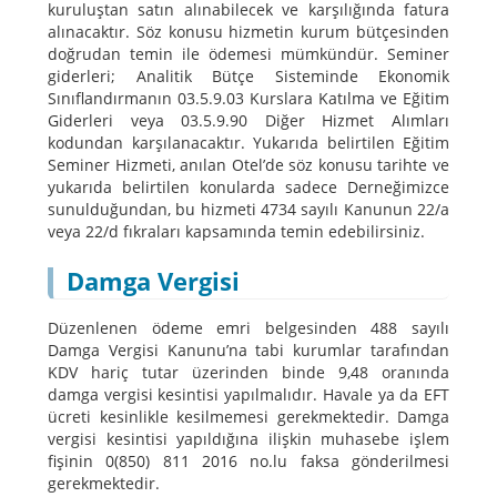
kuruluştan satın alınabilecek ve karşılığında fatura
alınacaktır. Söz konusu hizmetin kurum bütçesinden
doğrudan temin ile ödemesi mümkündür. Seminer
giderleri; Analitik Bütçe Sisteminde Ekonomik
Sınıflandırmanın 03.5.9.03 Kurslara Katılma ve Eğitim
Giderleri veya 03.5.9.90 Diğer Hizmet Alımları
kodundan karşılanacaktır. Yukarıda belirtilen Eğitim
Seminer Hizmeti, anılan Otel’de söz konusu tarihte ve
yukarıda belirtilen konularda sadece Derneğimizce
sunulduğundan, bu hizmeti 4734 sayılı Kanunun 22/a
veya 22/d fıkraları kapsamında temin edebilirsiniz.
Damga Vergisi
Düzenlenen ödeme emri belgesinden 488 sayılı
Damga Vergisi Kanunu’na tabi kurumlar tarafından
KDV hariç tutar üzerinden binde 9,48 oranında
damga vergisi kesintisi yapılmalıdır. Havale ya da EFT
ücreti kesinlikle kesilmemesi gerekmektedir. Damga
vergisi kesintisi yapıldığına ilişkin muhasebe işlem
fişinin 0(850) 811 2016 no.lu faksa gönderilmesi
gerekmektedir.