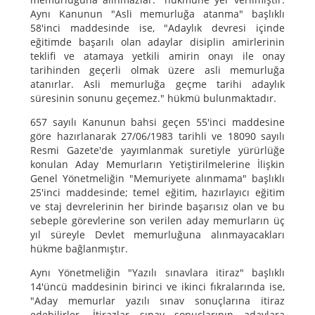
Aynı Kanunun "Asli memurluğa atanma" başlıklı
58'inci maddesinde ise, "Adaylık devresi içinde
eğitimde başarılı olan adaylar disiplin amirlerinin
teklifi ve atamaya yetkili amirin onayı ile onay
tarihinden geçerli olmak üzere asli memurluğa
atanırlar. Asli memurluğa geçme tarihi adaylık
süresinin sonunu geçemez." hükmü bulunmaktadır.
657 sayılı Kanunun bahsi geçen 55'inci maddesine
göre hazırlanarak 27/06/1983 tarihli ve 18090 sayılı
Resmi Gazete'de yayımlanmak suretiyle yürürlüğe
konulan Aday Memurların Yetiştirilmelerine İlişkin
Genel Yönetmeliğin "Memuriyete alınmama" başlıklı
25'inci maddesinde; temel eğitim, hazırlayıcı eğitim
ve staj devrelerinin her birinde başarısız olan ve bu
sebeple görevlerine son verilen aday memurların üç
yıl süreyle Devlet memurluğuna alınmayacakları
hükme bağlanmıştır.
Aynı Yönetmeliğin "Yazılı sınavlara itiraz" başlıklı
14'üncü maddesinin birinci ve ikinci fıkralarında ise,
"Aday memurlar yazılı sınav sonuçlarına itiraz
edebilirler. İtirazlar sınav sonuçlarının adaylara