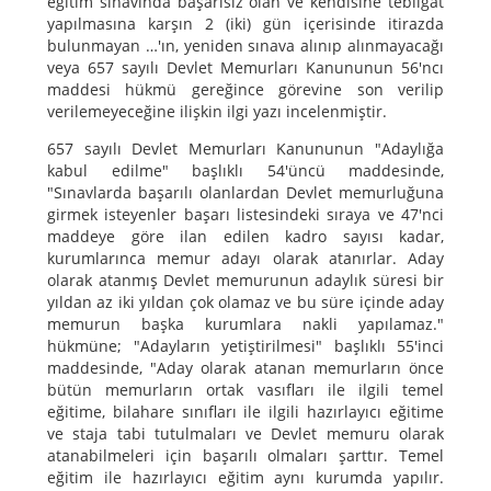
eğitim sınavında başarısız olan ve kendisine tebligat
yapılmasına karşın 2 (iki) gün içerisinde itirazda
bulunmayan …'ın, yeniden sınava alınıp alınmayacağı
veya 657 sayılı Devlet Memurları Kanununun 56'ncı
maddesi hükmü gereğince görevine son verilip
verilemeyeceğine ilişkin ilgi yazı incelenmiştir.
657 sayılı Devlet Memurları Kanununun "Adaylığa
kabul edilme" başlıklı 54'üncü maddesinde,
"Sınavlarda başarılı olanlardan Devlet memurluğuna
girmek isteyenler başarı listesindeki sıraya ve 47'nci
maddeye göre ilan edilen kadro sayısı kadar,
kurumlarınca memur adayı olarak atanırlar. Aday
olarak atanmış Devlet memurunun adaylık süresi bir
yıldan az iki yıldan çok olamaz ve bu süre içinde aday
memurun başka kurumlara nakli yapılamaz."
hükmüne; "Adayların yetiştirilmesi" başlıklı 55'inci
maddesinde, "Aday olarak atanan memurların önce
bütün memurların ortak vasıfları ile ilgili temel
eğitime, bilahare sınıfları ile ilgili hazırlayıcı eğitime
ve staja tabi tutulmaları ve Devlet memuru olarak
atanabilmeleri için başarılı olmaları şarttır. Temel
eğitim ile hazırlayıcı eğitim aynı kurumda yapılır.