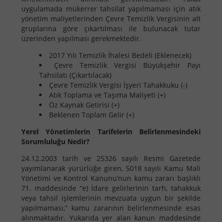
uygulamada mükerrer tahsilat yapılmaması için atık
yönetim maliyetlerinden Çevre Temizlik Vergisinin alt
gruplarına göre çıkartılması ile bulunacak tutar
üzerinden yapılması gerekmektedir.
2017 Yılı Temizlik İhalesi Bedeli (Eklenecek)
Çevre Temizlik Vergisi Büyükşehir Payı
Tahsilatı (Çıkartılacak)
Çevre Temizlik Vergisi İşyeri Tahakkuku (-)
Atık Toplama ve Taşıma Maliyeti (+)
Öz Kaynak Getirisi (+)
Beklenen Toplam Gelir (+)
Yerel Yönetimlerin Tarifelerin Belirlenmesindeki
Sorumluluğu Nedir?
24.12.2003 tarih ve 25326 sayılı Resmi Gazetede
yayımlanarak yürürlüğe giren, 5018 sayılı Kamu Mali
Yönetimi ve Kontrol Kanunu’nun kamu zararı başlıklı
71. maddesinde “e) İdare gelirlerinin tarh, tahakkuk
veya tahsil işlemlerinin mevzuata uygun bir şekilde
yapılmaması,” kamu zararının belirlenmesinde esas
alınmaktadır. Yukarıda yer alan kanun maddesinde