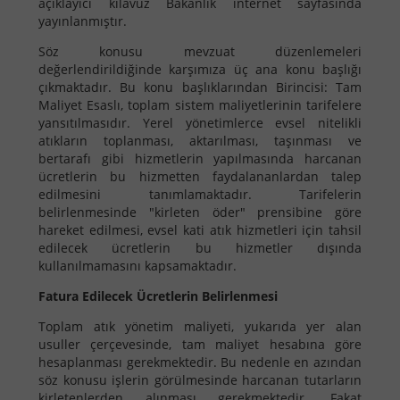
açıklayıcı kılavuz Bakanlık internet sayfasında
yayınlanmıştır.
Söz konusu mevzuat düzenlemeleri
değerlendirildiğinde karşımıza üç ana konu başlığı
çıkmaktadır. Bu konu başlıklarından Birincisi: Tam
Maliyet Esaslı, toplam sistem maliyetlerinin tarifelere
yansıtılmasıdır. Yerel yönetimlerce evsel nitelikli
atıkların toplanması, aktarılması, taşınması ve
bertarafı gibi hizmetlerin yapılmasında harcanan
ücretlerin bu hizmetten faydalananlardan talep
edilmesini tanımlamaktadır. Tarifelerin
belirlenmesinde "kirleten öder" prensibine göre
hareket edilmesi, evsel kati atık hizmetleri için tahsil
edilecek ücretlerin bu hizmetler dışında
kullanılmamasını kapsamaktadır.
Fatura Edilecek Ücretlerin Belirlenmesi
Toplam atık yönetim maliyeti, yukarıda yer alan
usuller çerçevesinde, tam maliyet hesabına göre
hesaplanması gerekmektedir. Bu nedenle en azından
söz konusu işlerin görülmesinde harcanan tutarların
kirletenlerden alınması gerekmektedir. Fakat