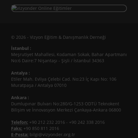
© 2026 - Vizyon Eğitim & Danışmanlık Derneği
İstanbul :
Meşrutiyet Mahallesi, Kodaman Sokak, Bahar Apartmanı
No:6 Daire:7 Nişantaşı - Şişli / İstanbul 34363
Antalya :
Etiler Mah. Evliya Çelebi Cad. No:23 İç Kapı No: 106
Muratpaşa / Antalya 07010
Ankara :
Dumlupınar Bulvarı No:280/G-1253 ODTÜ Teknokent
Bilişim ve İnnovasyon Merkezi Çankaya-Ankara 06800
Telefon:
+90 212 232 2016
-
+90 242 338 2016
Faks:
+90 850 811 2016
E-Posta:
bilgi@vizyonder.org.tr