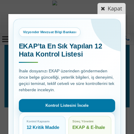
Kapat
Vizyonder Mevzuat Bilgi Bankası
MENÜ
EKAP’ta En Sık Yapılan 12
Hata Kontrol Listesi
Evsel Katı Atık
Tarifelerin
İhale dosyanızı EKAP üzerinden göndermeden
önce belge güncelliği, yeterlik bilgileri, iş deneyimi,
Hazırlanması
geçici teminat, teklif cetveli ve süre kontrollerini tek
Danışmanlığı
rehberde inceleyin.
Kontrol Listesini İncele
Evsel Katı Atık
Kontrol Kapsamı
Süreç Yönetimi
Tarifelerin Hazırlanması
12 Kritik Madde
EKAP & E-İhale