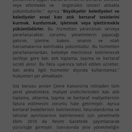
veya ettirmekle ve öngörülen izinleri almakla
yükümlüdürler.” ayrıca “
Büyükşehir belediyeleri ve
belediyeler evsel katı atık bertaraf tesislerini
kurmak, kurdurmak, işletmek veya işlettirmekle
yükümlüdürler.
Bu hizmetten yararlanan ve/veya
yararlanacaklar, sorumlu yönetimlerin yapacağı
yatırım, işletme, bakım, onarım ve ıslah
harcamalarına katılmakla yükümlüdür. Bu hizmetten
yararlananlardan, belediye meclisince belirlenecek
tarifeye göre katı atık toplama, taşıma ve bertaraf
ücreti alınır. Bu fıkra uyarınca tahsil edilen ücretler,
katı atıkla ilgili hizmetler dışında kullanılamaz.”
hükümleri yer almaktadır.
Söz konusu anılan Çevre Kanunu’na istinaden tüm
yerel yönetimlere, maliyet üreticilerinden katı atık
toplama, aktarma, taşıma ve bertaraf maliyetlerinin
fatura edilmesini zorunlu hale getirmiştir. Ayrıca
bertaraf bedellerinin belirlenmesi, faturalandırma ve
tahsilat ayrıntılarının belirlenmesi için yönetmelik
Ekim 2010 da Resmi Gazetede yayımlanarak
yürürlüğe girmiştir. Sonrasında yine yönetmeliğin