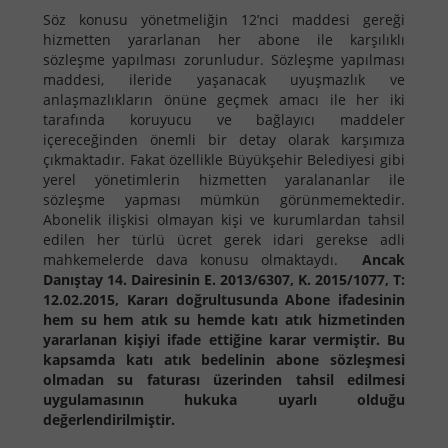
Söz konusu yönetmeliğin 12’nci maddesi gereği
hizmetten yararlanan her abone ile karşılıklı
sözleşme yapılması zorunludur. Sözleşme yapılması
maddesi, ileride yaşanacak uyuşmazlık ve
anlaşmazlıkların önüne geçmek amacı ile her iki
tarafında koruyucu ve bağlayıcı maddeler
içereceğinden önemli bir detay olarak karşımıza
çıkmaktadır. Fakat özellikle Büyükşehir Belediyesi gibi
yerel yönetimlerin hizmetten yaralananlar ile
sözleşme yapması mümkün görünmemektedir.
Abonelik ilişkisi olmayan kişi ve kurumlardan tahsil
edilen her türlü ücret gerek idari gerekse adli
mahkemelerde dava konusu olmaktaydı.
Ancak
Danıştay 14. Dairesinin E. 2013/6307, K. 2015/1077, T:
12.02.2015, Kararı doğrultusunda Abone ifadesinin
hem su hem atık su hemde katı atık hizmetinden
yararlanan kişiyi ifade ettiğine karar vermiştir. Bu
kapsamda katı atık bedelinin abone sözleşmesi
olmadan su faturası üzerinden tahsil edilmesi
uygulamasının hukuka uyarlı olduğu
değerlendirilmiştir.