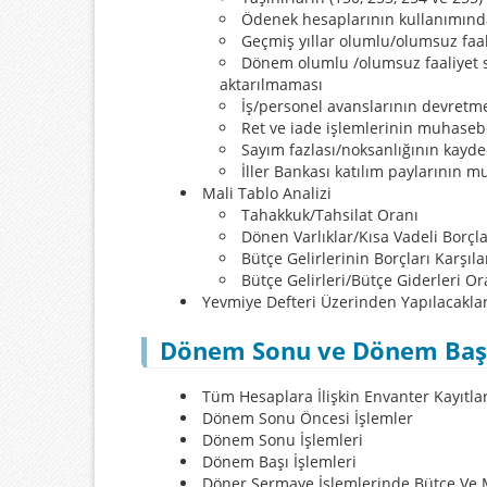
Ödenek hesaplarının kullanımınd
Geçmiş yıllar olumlu/olumsuz faali
Dönem olumlu /olumsuz faaliyet 
aktarılmaması
İş/personel avanslarının devretm
Ret ve iade işlemlerinin muhaseb
Sayım fazlası/noksanlığının kayd
İller Bankası katılım paylarının 
Mali Tablo Analizi
Tahakkuk/Tahsilat Oranı
Dönen Varlıklar/Kısa Vadeli Borçl
Bütçe Gelirlerinin Borçları Karşı
Bütçe Gelirleri/Bütçe Giderleri Or
Yevmiye Defteri Üzerinden Yapılacaklara
Dönem Sonu ve Dönem Başı 
​Tüm Hesaplara İlişkin Envanter Kayıtlar
Dönem Sonu Öncesi İşlemler
Dönem Sonu İşlemleri
Dönem Başı İşlemleri
Döner Sermaye İşlemlerinde Bütçe Ve 