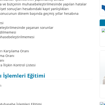
a ve bütçenin muhasebeleştirilmesinde yapılan hatalar
yet sonuçları hesabındaki kayıt yanlışlıkları
sonucunun dönem başında geçmiş yıllar hesabına
esi
eleştirilmesinde yaşanan sorunlar
edilmemesi
muhasebeleştirilmemesi
arı Karşılama Oranı
lama Oranı
anı
 İlişkin Kontrol Listesi
İşlemleri Eğitimi
ı
Muhasebe İşlemleri Eğitimi