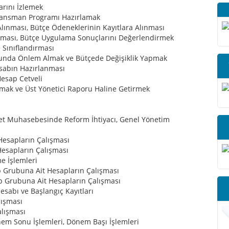
rını İzlemek
inansman Programı Hazırlamak
Alınması, Bütçe Ödeneklerinin Kayıtlara Alınması
 Şeması, Bütçe Uygulama Sonuçlarını Değerlendirmek
 Sınıflandırması
unda Önlem Almak ve Bütçede Değişiklik Yapmak
sabın Hazırlanması
Hesap Cetveli
kumak ve Üst Yönetici Raporu Haline Getirmek
et Muhasebesinde Reform İhtiyacı, Genel Yönetim
Hesapların Çalışması
esapların Çalışması
e İşlemleri
 Grubuna Ait Hesapların Çalışması
p Grubuna Ait Hesapların Çalışması
sabı ve Başlangıç Kayıtları
lışması
lışması
em Sonu İşlemleri, Dönem Başı İşlemleri