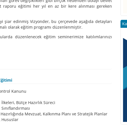
ılan görev değişiklikleri gibi birçok nedenden dolayı devlet
 raporu eğitimi her yıl en az bir kere alınması gereken
 şiar edinmiş Vizyonder, bu çerçevede aşağıda detayları
Ka
malı olarak eğitim programı düzenlenmiştir.
nularda düzenlenecek eğitim seminerimize katılımlarınızı
ğitimi
ontrol Kanunu
İlkeleri, Bütçe Hazırlık Süreci
 Sınıflandırması
 Hazırlığında Mevzuat, Kalkınma Planı ve Stratejik Planlar
k Hususlar