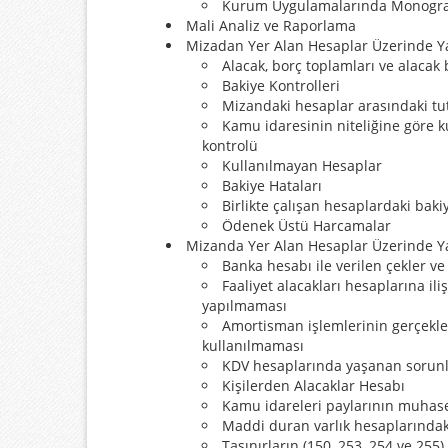
Kurum Uygulamalarında Monogra
Mali Analiz ve Raporlama
Mizadan Yer Alan Hesaplar Üzerinde Ya
​Alacak, borç toplamları ve alacak b
Bakiye Kontrolleri
Mizandaki hesaplar arasındaki tuta
Kamu idaresinin niteliğine göre k
kontrolü
Kullanılmayan Hesaplar
Bakiye Hataları
Birlikte çalışan hesaplardaki bak
Ödenek Üstü Harcamalar
Mizanda Yer Alan Hesaplar Üzerinde Ya
Banka hesabı ile verilen çekler 
Faaliyet alacakları hesaplarına il
yapılmaması
Amortisman işlemlerinin gerçekle
kullanılmaması
KDV hesaplarında yaşanan sorun
Kişilerden Alacaklar Hesabı
Kamu idareleri paylarının muhas
Maddi duran varlık hesaplarındaki
Taşınırların (150, 253, 254 ve 25