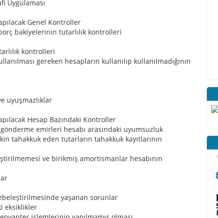
fi Uygulaması
pılacak Genel Kontroller
orç bakiyelerinin tutarlılık kontrolleri
rlılık kontrolleri
ullanılması gereken hesapların kullanılıp kullanılmadığının
iye uyuşmazlıklar
pılacak Hesap Bazındaki Kontroller
ve gönderme emirleri hesabı arasındaki uyumsuzluk
işkin tahakkuk eden tutarların tahakkuk kayıtlarının
ştirilmemesi ve birikmiş amortismanlar hesabının
lar
ebeleştirilmesinde yaşanan sorunlar
 eksiklikler
5) envanter işlemlerinin yapılmamış olması