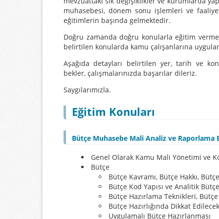
mevzuattaki sık değişiklikler ve kurumlarda yap
muhasebesi, dönem sonu işlemleri ve faaliyet
eğitimlerin başında gelmektedir.
Doğru zamanda doğru konularla eğitim vermeyi
belirtilen konularda kamu çalışanlarına uygula
Aşağıda detayları belirtilen yer, tarih ve ko
bekler, çalışmalarınızda başarılar dileriz.
Saygılarımızla.
Eğitim Konuları
Bütçe Muhasebe Mali Analiz ve Raporlama E
Genel Olarak Kamu Mali Yönetimi ve K
Bütçe
​Bütçe Kavramı, Bütçe Hakkı, Bütçe 
Bütçe Kod Yapısı ve Analitik Bütçe
Bütçe Hazırlama Teknikleri, Bütçe
Bütçe Hazırlığında Dikkat Edilece
Uygulamalı Bütçe Hazırlanması