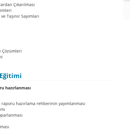
lardan Çıkarılması
emleri
ve Taşınır Sayımları
e Çözümleri
mi
Eğitimi
ru hazırlanması
et raporu hazırlama rehberinin yayımlanması
amı
toparlanması
nması