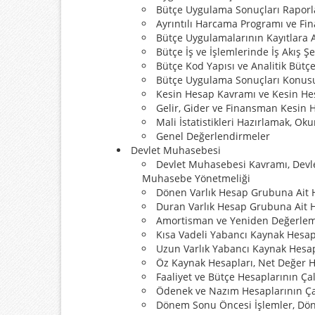
Bütçe Uygulama Sonuçları Raporla
Ayrıntılı Harcama Programı ve F
Bütçe Uygulamalarının Kayıtlara 
Bütçe İş ve İşlemlerinde İş Akış
Bütçe Kod Yapısı ve Analitik Bütçe
Bütçe Uygulama Sonuçları Konus
Kesin Hesap Kavramı ve Kesin He
Gelir, Gider ve Finansman Kesin 
Mali İstatistikleri Hazırlamak, O
Genel Değerlendirmeler
Devlet Muhasebesi​​
Devlet Muhasebesi Kavramı, Devl
Muhasebe Yönetmeliği
Dönen Varlık Hesap Grubuna Ait 
Duran Varlık Hesap Grubuna Ait H
Amortisman ve Yeniden Değerlem
Kısa Vadeli Yabancı Kaynak Hesap
Uzun Varlık Yabancı Kaynak Hesa
Öz Kaynak Hesapları, Net Değer He
Faaliyet ve Bütçe Hesaplarının Ça
Ödenek ve Nazım Hesaplarının Ça
Dönem Sonu Öncesi İşlemler, Dön