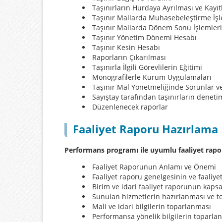
Taşınırların Hurdaya Ayrılması ve Kayıt
Taşınır Mallarda Muhasebeleştirme İşl
Taşınır Mallarda Dönem Sonu İşlemleri 
Taşınır Yönetim Dönemi Hesabı
Taşınır Kesin Hesabı
Raporların Çıkarılması
Taşınırla İlgili Görevlilerin Eğitimi
Monografilerle Kurum Uygulamaları
Taşınır Mal Yönetmeliğinde Sorunlar v
Sayıştay tarafından taşınırların deneti
Düzenlenecek raporlar
​Faaliyet Raporu Hazırlama 
Performans programı ile uyumlu faaliyet rapo
Faaliyet Raporunun Anlamı ve Önemi
Faaliyet raporu genelgesinin ve faaliy
Birim ve idari faaliyet raporunun kaps
Sunulan hizmetlerin hazırlanması ve 
Mali ve idari bilgilerin toparlanması
Performansa yönelik bilgilerin toparla